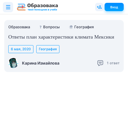
Вход
Образовака
❓
Вопросы
🌍
География
Ответы план характеристики климата Мексики
6 мая, 2020
География
Карина Измайлова
1
ответ