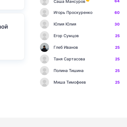
64
Саша Мансуров
Игорь Проскуренко
60
Юлия Юлия
30
вой
Егор Сумцов
25
Глеб Иванов
25
Таня Сартасова
25
Полина Тишина
25
Миша Тимофеев
25