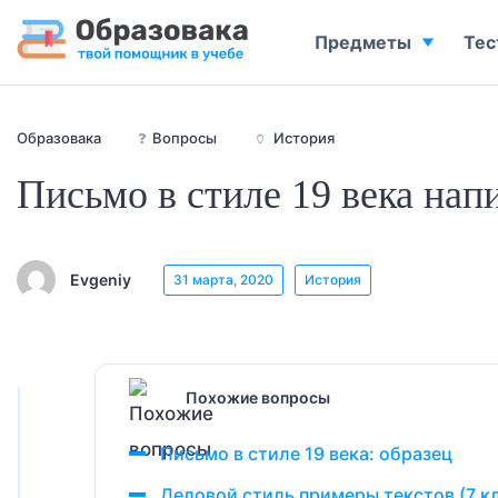
Предметы
Тес
Образовака
❓
Вопросы
🏺
История
Письмо в стиле 19 века нап
Evgeniy
31 марта, 2020
История
Похожие вопросы
Письмо в стиле 19 века: образец
Деловой стиль примеры текстов (7 к