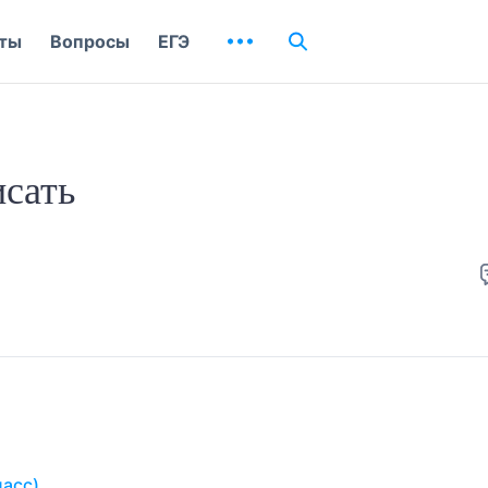
ты
Вопросы
ЕГЭ
исать
ласс)