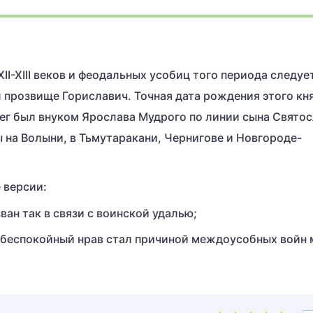
I-XIII веков и феодальных усобиц того периода следуе
л прозвище Гориславич. Точная дата рождения этого кн
Олег был внуком Ярослава Мудрого по линии сына Святос
ы на Волыни, в Тьмутаракани, Чернигове и Новгороде-
 версии:
ван так в связи с воинской удалью;
его беспокойный нрав стал причиной междоусобных войн