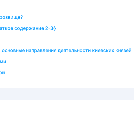
прозвище?
аткое содержание 2-3§
, основные направления деятельности киевских князей
ами
ой