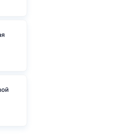
ая
вой