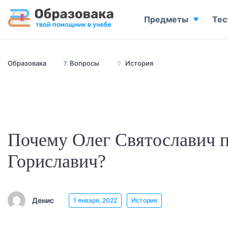
Предметы
Тес
Образовака
❓
Вопросы
🏺
История
Почему Олег Святославич 
Гориславич?
Денис
1 января, 2022
История