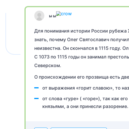
ы ы
Для понимания истории России рубежа XI
знать, почему Олег Святославич получи
неизвестна. Он скончался в 1115 году. 
С 1073 по 1115 годы он занимал престол
Северском.
О происхождении его прозвища есть две
от выражения «горит славою», то наз
от слова «гуре» ( «горе»), так как 
князьями, а они принесли разорение.