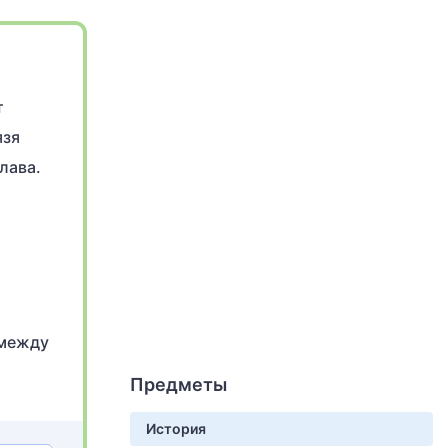
т
язя
лава.
 между
Предметы
История