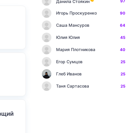
97
Данила Стоякин
Игорь Проскуренко
90
Саша Мансуров
64
Юлия Юлия
45
Мария Плотникова
40
Егор Сумцов
25
Глеб Иванов
25
Таня Сартасова
25
ающий