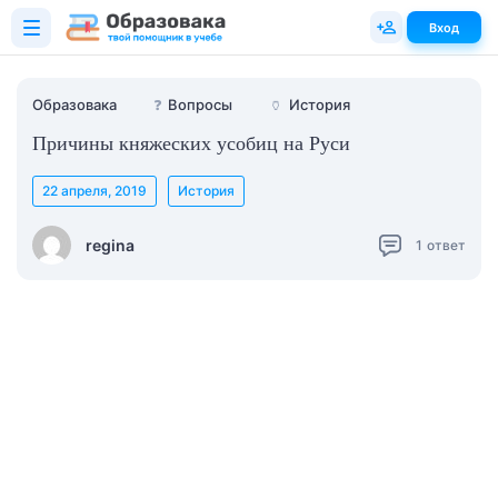
Вход
Образовака
❓
Вопросы
🏺
История
Причины княжеских усобиц на Руси
22 апреля, 2019
История
regina
1
ответ