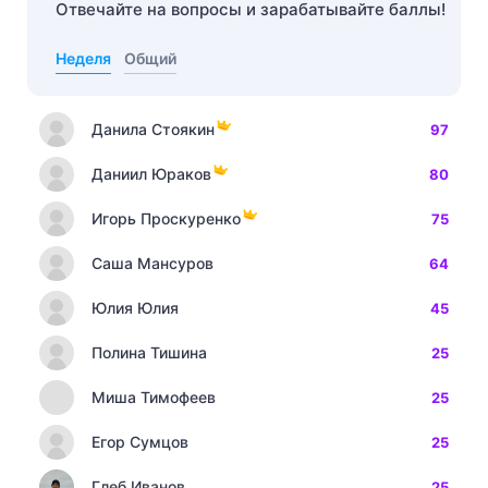
Отвечайте на вопросы и зарабатывайте баллы!
Неделя
Общий
Данила Стоякин
97
Даниил Юраков
80
Игорь Проскуренко
75
Саша Мансуров
64
Юлия Юлия
45
Полина Тишина
25
Миша Тимофеев
25
Егор Сумцов
25
Глеб Иванов
25