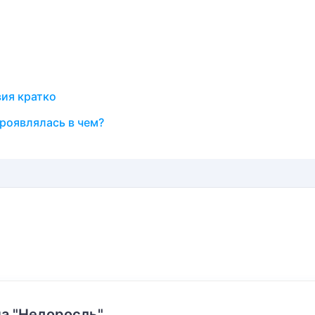
вия кратко
роявлялась в чем?
а "Недоросль".