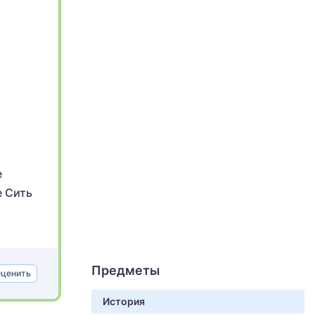
е
е Сить
Предметы
ценить
История