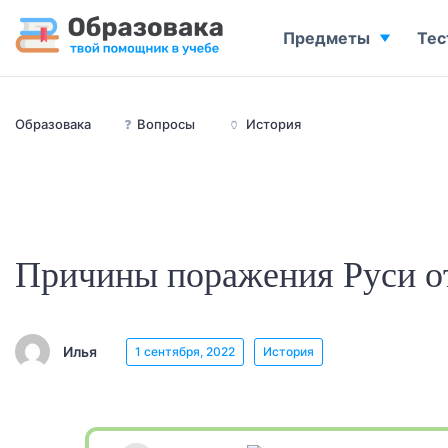
Предметы
Тес
Образовака
❓
Вопросы
🏺
История
Причины поражения Руси о
Илья
1 сентября, 2022
История