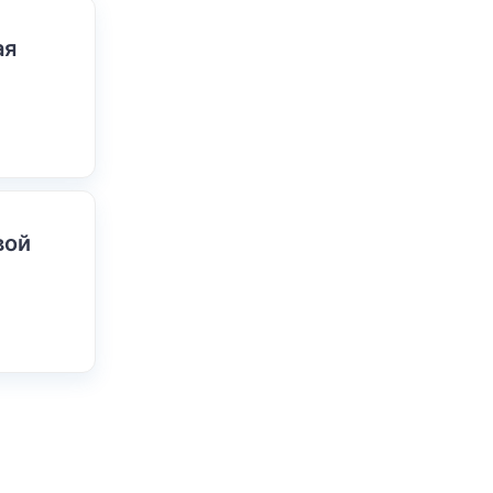
ая
вой