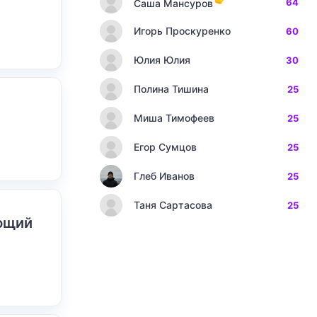
64
Саша Мансуров
Игорь Проскуренко
60
Юлия Юлия
30
Полина Тишина
25
Миша Тимофеев
25
Егор Сумцов
25
Глеб Иванов
25
Таня Сартасова
25
ающий