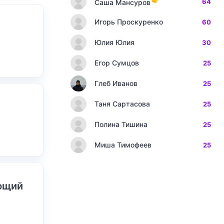
64
Саша Мансуров
Игорь Проскуренко
60
Юлия Юлия
30
Егор Сумцов
25
Глеб Иванов
25
Таня Сартасова
25
Полина Тишина
25
Миша Тимофеев
25
ающий