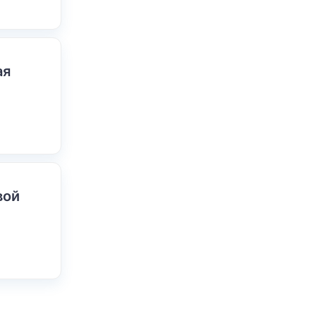
ая
вой