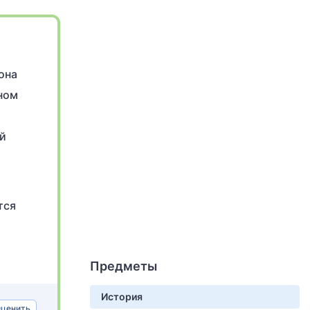
она
ном
ой
тся
Предметы
История
ценить