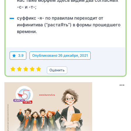
нас тыке морфем здесь видим два согласных
-с- и -т-;
суффикс -я- по правилам переходит от
инфинитива (“растаЯть”) в формы прошедшего
времени.
3.9
Опубликовано
26 декабря, 2021
Оценить