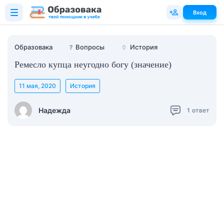
Вход
Образовака
❓
Вопросы
🏺
История
Ремесло купца неугодно богу (значение)
11 мая, 2020
История
Надежда
1
ответ