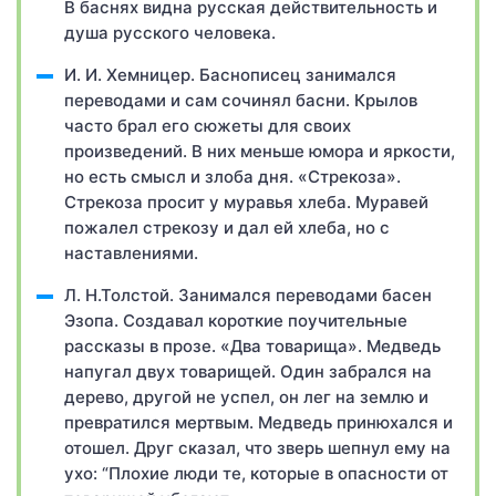
В баснях видна русская действительность и
душа русского человека.
И. И. Хемницер. Баснописец занимался
переводами и сам сочинял басни. Крылов
часто брал его сюжеты для своих
произведений. В них меньше юмора и яркости,
но есть смысл и злоба дня. «Стрекоза».
Стрекоза просит у муравья хлеба. Муравей
пожалел стрекозу и дал ей хлеба, но с
наставлениями.
Л. Н.Толстой. Занимался переводами басен
Эзопа. Создавал короткие поучительные
рассказы в прозе. «Два товарища». Медведь
напугал двух товарищей. Один забрался на
дерево, другой не успел, он лег на землю и
превратился мертвым. Медведь принюхался и
отошел. Друг сказал, что зверь шепнул ему на
ухо: “Плохие люди те, которые в опасности от