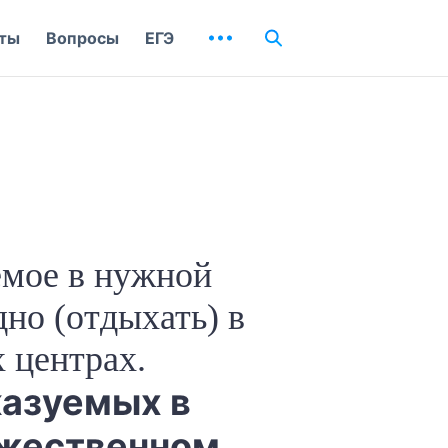
ты
Вопросы
ЕГЭ
мое в нужной
но (отдыхать) в
 центрах.
казуемых в
ожественном