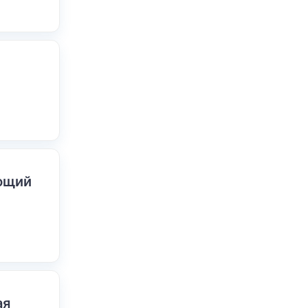
ающий
ая