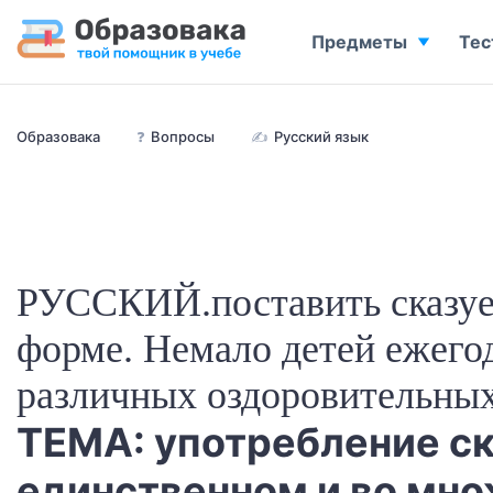
Предметы
Тес
Образовака
❓
Вопросы
✍
Русский язык
РУССКИЙ.поставить сказуе
форме. Немало детей ежегод
различных оздоровительных
ТЕМА: употребление с
единственном и во мн