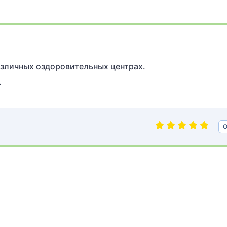
азличных оздоровительных центрах.
.
О