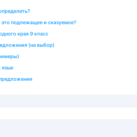
 определить?
 это подлежащее и сказуемое?
дного края 9 класс
едложения (на выбор)
римеры)
й язык
 предложении