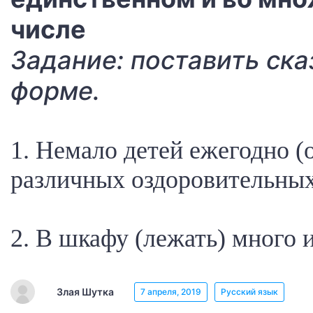
числе
Задание: поставить ск
форме.
1. Немало детей ежегодно (
различных оздоровительных
2. В шкафу (лежать) много 
Злая Шутка
7 апреля, 2019
Русский язык