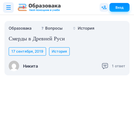
Вход
Образовака
❓
Вопросы
🏺
История
Смерды в Древней Руси
17 сентября, 2019
История
Никита
1
ответ