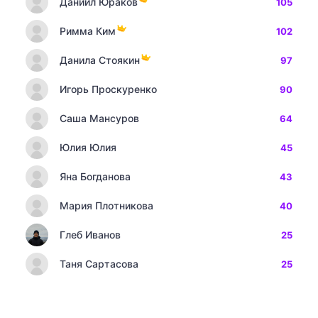
Даниил Юраков
105
Римма Ким
102
Данила Стоякин
97
Игорь Проскуренко
90
Саша Мансуров
64
Юлия Юлия
45
Яна Богданова
43
Мария Плотникова
40
Глеб Иванов
25
Таня Сартасова
25