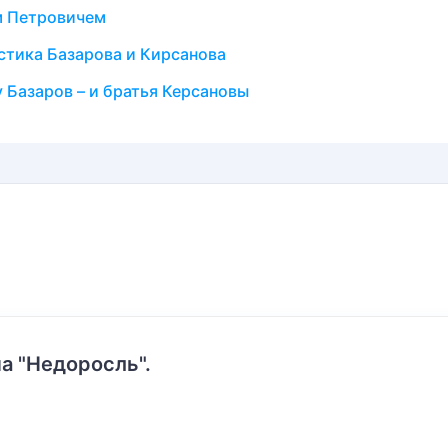
м Петровичем
стика Базарова и Кирсанова
 Базаров – и братья Керсановы
а "Недоросль".