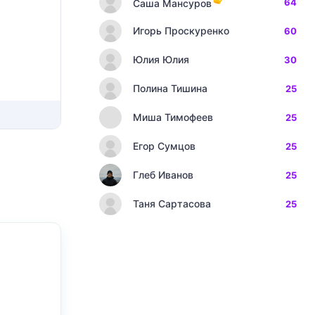
64
Саша Мансуров
Игорь Проскуренко
60
Юлия Юлия
30
Полина Тишина
25
Миша Тимофеев
25
Егор Сумцов
25
Глеб Иванов
25
Таня Сартасова
25