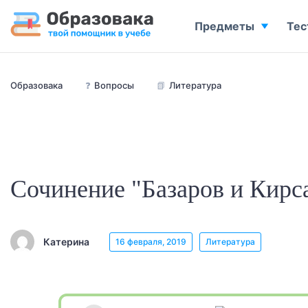
Предметы
Тес
Образовака
❓
Вопросы
📗
Литература
Сочинение "Базаров и Кирс
Катерина
16 февраля, 2019
Литература