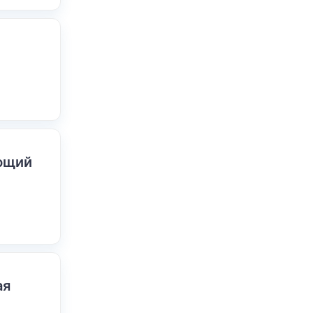
ающий
ая