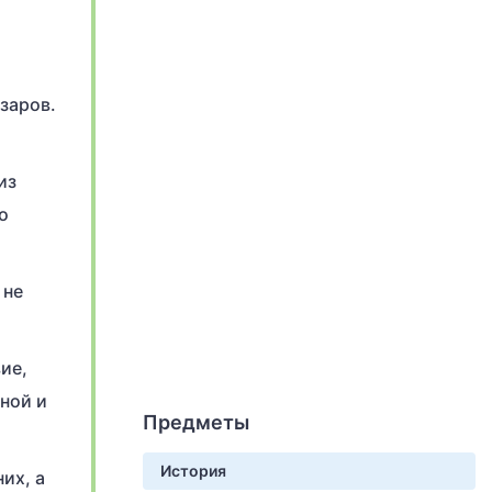
заров.
из
о
 не
ие,
ной и
Предметы
История
их, а