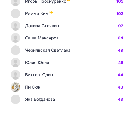
Игорь Проскуренко
105
Римма Ким
102
Данила Стоякин
97
Саша Мансуров
64
Чернявская Светлана
48
Юлия Юлия
45
Виктор Юдин
44
Пи Сюн
43
Яна Богданова
43