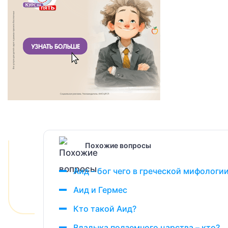
Похожие вопросы
Аид – бог чего в греческой мифологии 
Аид и Гермес
Кто такой Аид?
Владыка подземного царства – кто?