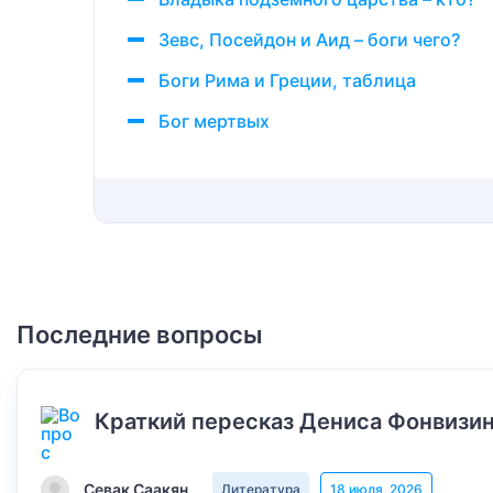
Зевс, Посейдон и Аид – боги чего?
Боги Рима и Греции, таблица
Бог мертвых
Последние вопросы
Краткий пересказ Дениса Фонвизин
Севак Саакян
Литература
18 июля, 2026