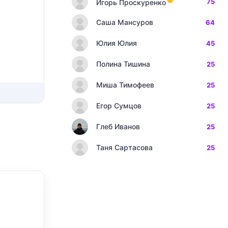
75
Игорь Проскуренко
Саша Мансуров
64
Юлия Юлия
45
Полина Тишина
25
Миша Тимофеев
25
Егор Сумцов
25
Глеб Иванов
25
Таня Сартасова
25