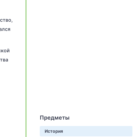
ство,
ался
ской
ства
Предметы
История