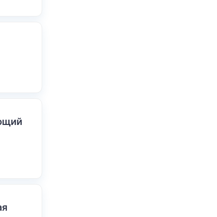
ающий
ая