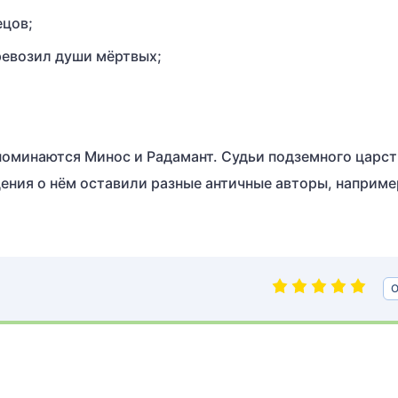
ецов;
еревозил души мёртвых;
оминаются Минос и Радамант. Судьи подземного царст
щения о нём оставили разные античные авторы, наприме
О