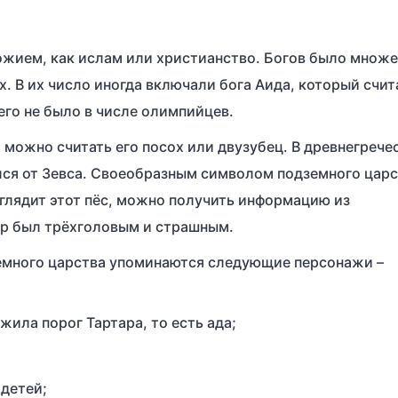
ожием, как ислам или христианство. Богов было множе
. В их число иногда включали бога Аида, который счит
его не было в числе олимпийцев.
можно считать его посох или двузубец. В древнегрече
лся от Зевса. Своеобразным символом подземного цар
выглядит этот пёс, можно получить информацию из
ер был трёхголовым и страшным.
земного царства упоминаются следующие персонажи –
жила порог Тартара, то есть ада;
детей;