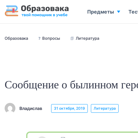
Предметы
Тес
Образовака
❓
Вопросы
📗
Литература
Сообщение о былинном геро
Владислав
31 октября, 2019
Литература