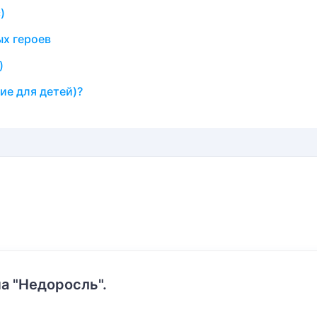
)
ых героев
)
ие для детей)?
а "Недоросль".