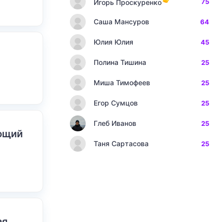
75
Игорь Проскуренко
Саша Мансуров
64
Юлия Юлия
45
Полина Тишина
25
Миша Тимофеев
25
Егор Сумцов
25
Глеб Иванов
25
ающий
Таня Сартасова
25
ая