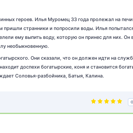
инных героев. Илья Муромец 33 года пролежал на печи
ом пришли странники и попросили воды. Илья попыталс
велели ему выпить воду, которую он принес для них. Он
силу необыкновенную.
огатырского. Они сказали, что он должен идти на служб
находит доспехи богатырские, коня и становится бога
ждает Соловья-разбойника, Батыя, Калина.
О