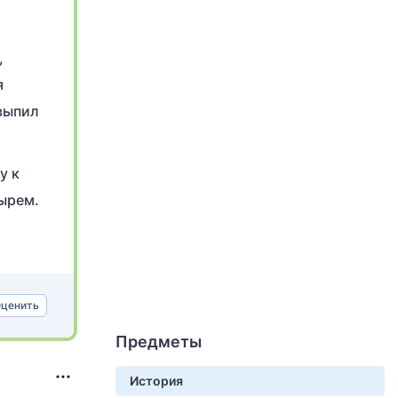
,
я
 выпил
у к
тырем.
ценить
Предметы
История