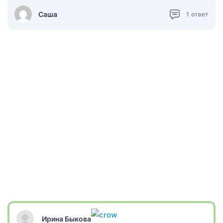
Саша
1
ответ
Ирина Быкова