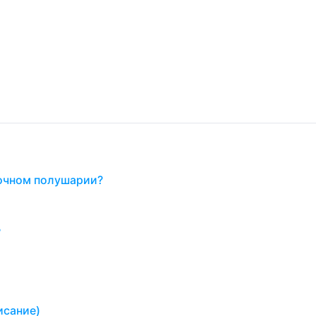
очном полушарии?
?
исание)