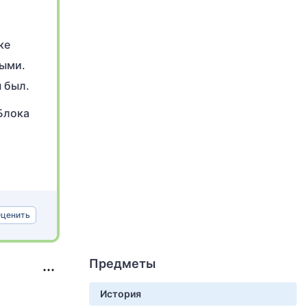
ке
ными.
 был.
 Блока
ценить
Предметы
История