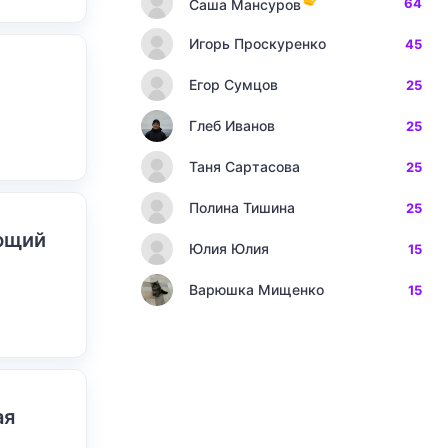
64
Саша Мансуров
Игорь Проскуренко
45
Егор Сумцов
25
Глеб Иванов
25
Таня Сартасова
25
Полина Тишина
25
ающий
Юлия Юлия
15
Варюшка Мищенко
15
ая