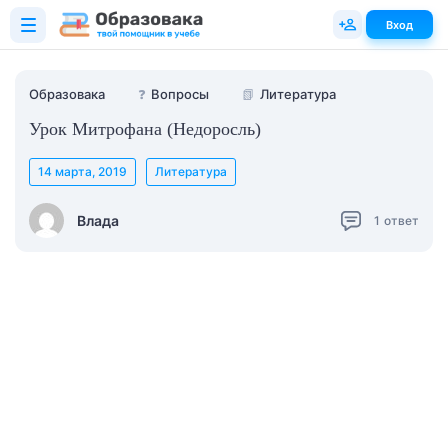
Вход
Образовака
❓
Вопросы
📗
Литература
Урок Митрофана (Недоросль)
14 марта, 2019
Литература
Влада
1
ответ