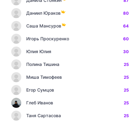
Данила Стоякин
87
Даниил Юраков
80
Саша Мансуров
64
Игорь Проскуренко
60
Юлия Юлия
30
Полина Тишина
25
Миша Тимофеев
25
Егор Сумцов
25
Глеб Иванов
25
Таня Сартасова
25