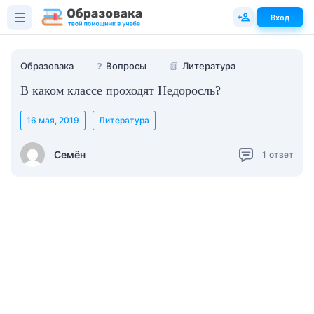
Вход
Образовака
❓
Вопросы
📗
Литература
В каком классе проходят Недоросль?
16 мая, 2019
Литература
Семён
1
ответ