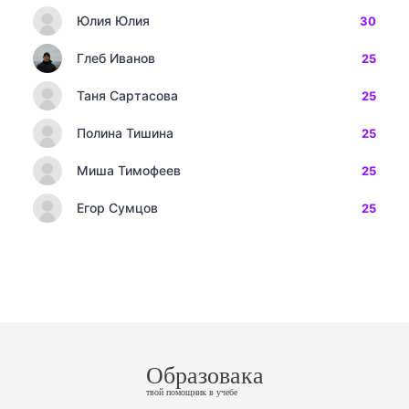
Юлия Юлия
30
Глеб Иванов
25
Таня Сартасова
25
Полина Тишина
25
Миша Тимофеев
25
Егор Сумцов
25
Образовака
твой помощник в учебе