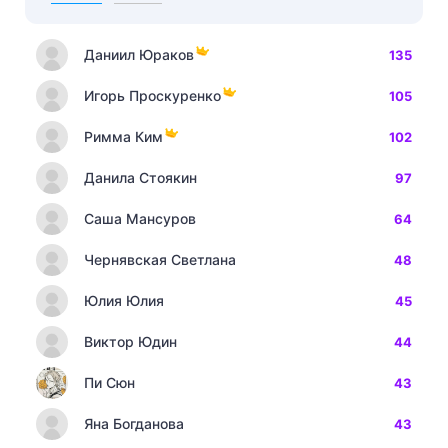
Даниил Юраков
135
Игорь Проскуренко
105
Римма Ким
102
Данила Стоякин
97
Саша Мансуров
64
Чернявская Светлана
48
Юлия Юлия
45
Виктор Юдин
44
Пи Сюн
43
Яна Богданова
43