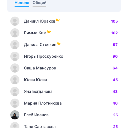
Неделя
Общий
Даниил Юраков
105
Римма Ким
102
Данила Стоякин
97
Игорь Проскуренко
90
Саша Мансуров
64
Юлия Юлия
45
Яна Богданова
43
Мария Плотникова
40
Глеб Иванов
25
Таня Сартасова
25