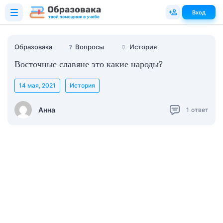
Вход
Образовака
❓
Вопросы
🏺
История
Восточные славяне это какие народы?
14 мая, 2021
История
Анна
1
ответ