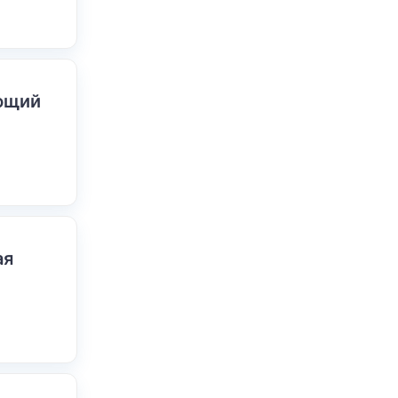
ающий
ая