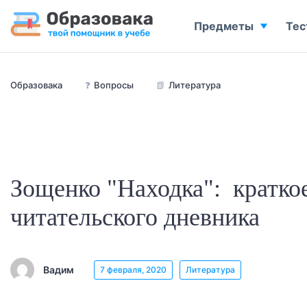
Предметы
Тес
Образовака
❓
Вопросы
📗
Литература
Зощенко "Находка": кратко
читательского дневника
Вадим
7 февраля, 2020
Литература