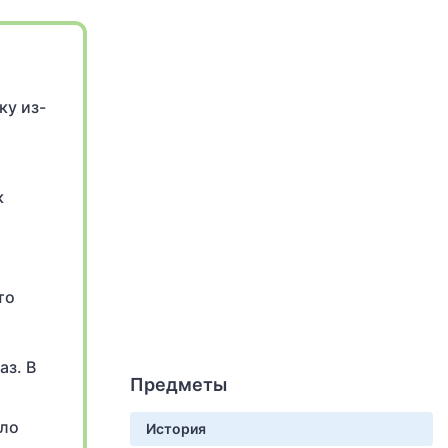
ку из-
к
то
аз. В
Предметы
и
ыло
История