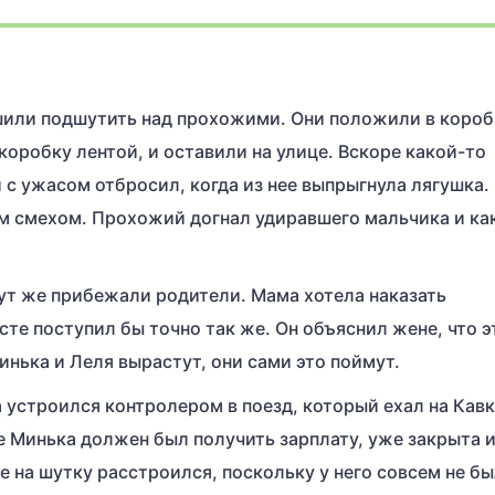
ешили подшутить над прохожими. Они положили в короб
 коробку лентой, и оставили на улице. Вскоре какой-то
 с ужасом отбросил, когда из нее выпрыгнула лягушка.
м смехом. Прохожий догнал удиравшего мальчика и ка
тут же прибежали родители. Мама хотела наказать
есте поступил бы точно так же. Он объяснил жене, что э
инька и Леля вырастут, они сами это поймут.
устроился контролером в поезд, который ехал на Кавк
е Минька должен был получить зарплату, уже закрыта 
е на шутку расстроился, поскольку у него совсем не б