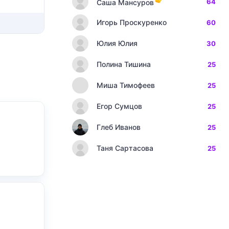
64
Саша Мансуров
Игорь Проскуренко
60
Юлия Юлия
30
Полина Тишина
25
Миша Тимофеев
25
Егор Сумцов
25
Глеб Иванов
25
Таня Сартасова
25