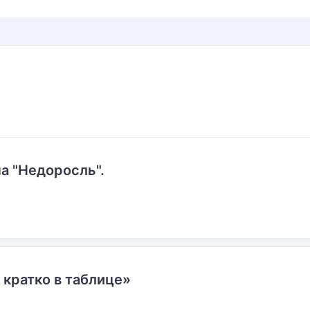
а "Недоросль".
 кратко в таблице»