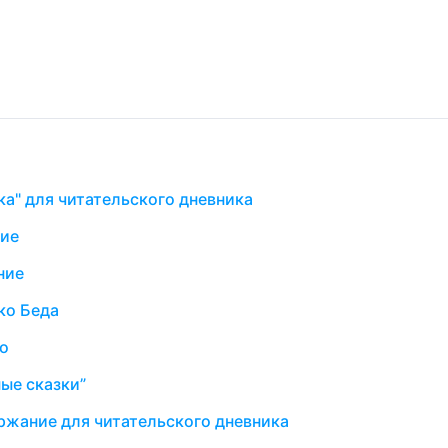
ка" для читательского дневника
ние
ние
ко Беда
о
ые сказки”
ржание для читательского дневника