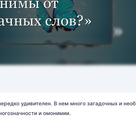
нередко удивителен. В нем много загадочных и нео
ногозначности и омонимии.