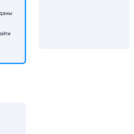
 даны
айти