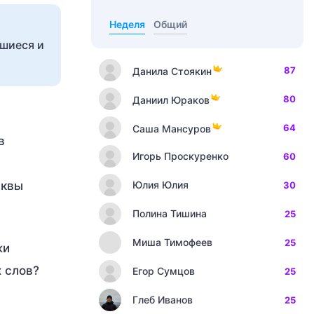
Неделя
Общий
вшиеся и
87
Данила Стоякин
80
Даниил Юраков
64
Саша Мансуров
в
Игорь Проскуренко
60
уквы
Юлия Юлия
30
Полина Тишина
25
Миша Тимофеев
25
жи
 слов?
Егор Сумцов
25
Глеб Иванов
25