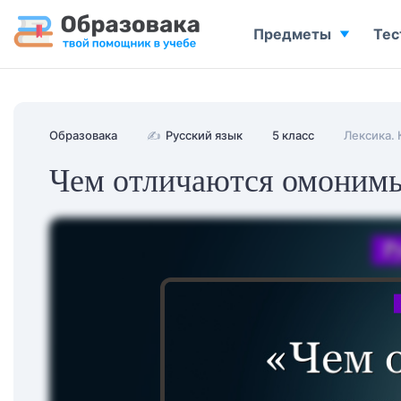
Предметы
Тес
Образовака
✍
Русский язык
5 класс
Лексика. 
Чем отличаются омонимы