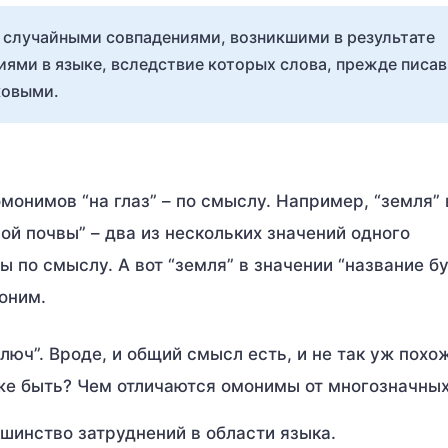
 случайными совпадениями, возникшими в результате
иями в языке, вследствие которых слова, прежде писа
ковыми.
монимов “на глаз” – по смыслу. Например, “земля” 
лой почвы” – два из нескольких значений одного
ы по смыслу. А вот “земля” в значении “название б
оним.
ключ”. Вроде, и общий смысл есть, и не так уж похо
 же быть? Чем отличаются омонимы от многозначных
шинство затруднений в области языка.