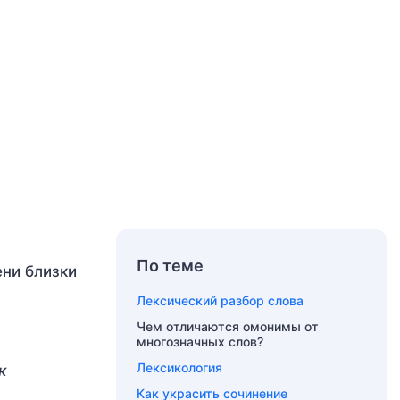
По теме
ени близки
Лексический разбор слова
Чем отличаются омонимы от
многозначных слов?
Лексикология
к
Как украсить сочинение