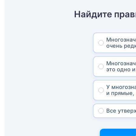
Найдите прав
Многознач
очень ред
Многознач
это одно и
У многозн
и прямые,
Все утвер