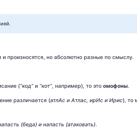
ией.
 и произносятся, но абсолютно разные по смыслу.
исание (
“код”
и
“кот”
, например), то это
омофоны
.
ение различается (
атлАс и Атлас, ирИс и Ирис
), то
напасть (беда) и напасть (атаковать)
.