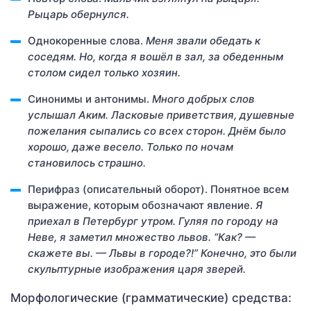
Рыцарь
обернулся.
Однокоренные слова.
Меня звали
обедать
к
соседям. Но, когда я вошёл в зал, за
обеденным
столом сидел только хозяин.
Синонимы и антонимы.
Много
добрых слов
услышал Аким.
Ласковые приветствия
,
душевные
пожелания
сыпались со всех сторон.
Днём
было
хорошо, даже
весело
. Только
по ночам
становилось
страшно.
Перифраз (описательный оборот). Понятное всем
выражение, которым обозначают явление.
Я
приехал в Петербург утром. Гуляя по
городу на
Неве
, я заметил множество львов. “Как? —
скажете вы. — Львы в городе?!” Конечно, это были
скульптурные изображения
царя зверей
.
Морфологические (грамматические) средства: