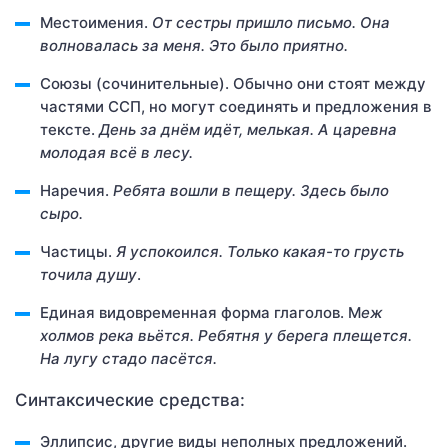
Местоимения.
От
сестры
пришло письмо.
Она
волновалась за меня.
Это
было приятно.
Союзы (сочинительные). Обычно они стоят между
частями ССП, но могут соединять и предложения в
тексте.
День за днём идёт, мелькая.
А
царевна
молодая всё в лесу.
Наречия.
Ребята вошли в пещеру.
Здесь
было
сыро.
Частицы.
Я успокоился.
Только
какая-то грусть
точила душу
.
Единая видовременная форма глаголов. М
еж
холмов река
вьётся
. Ребятня у берега
плещется
.
На лугу стадо
пасётся
.
Синтаксические средства:
Эллипсис, другие виды неполных предложений.