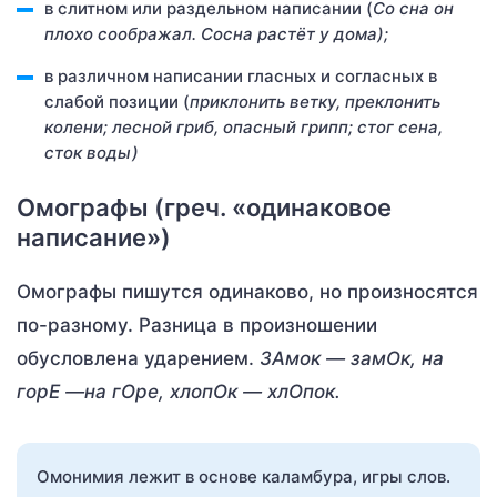
в слитном или раздельном написании (
Со сна он
плохо соображал. Сосна растёт у дома);
в различном написании гласных и согласных в
слабой позиции (
приклонить ветку, преклонить
колени; лесной гриб, опасный грипп; стог сена,
сток воды)
Омографы (греч. «одинаковое
написание»)
Омографы пишутся одинаково, но произносятся
по-разному. Разница в произношении
обусловлена ударением.
ЗАмок — замОк, на
горЕ —на гОре, хлопОк — хлОпок.
Омонимия лежит в основе каламбура, игры слов.