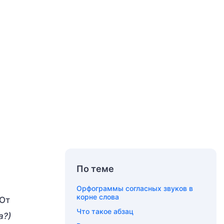
По теме
Орфограммы согласных звуков в
корне слова
 От
Что такое абзац
а?)