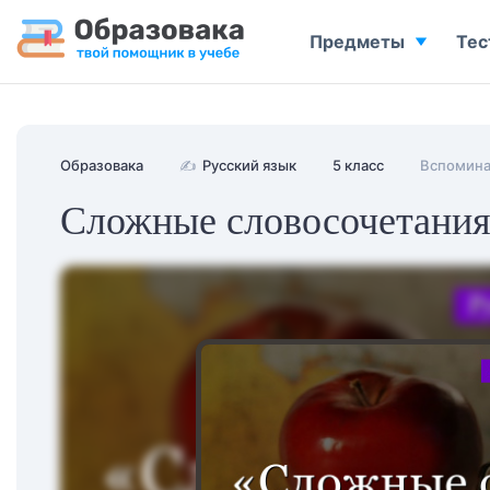
Предметы
Тес
Образовака
✍
Русский язык
5 класс
Вспомина
Сложные словосочетани