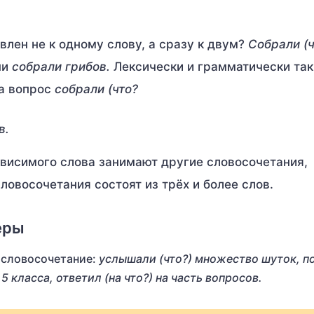
авлен не к одному слову, а сразу к двум?
Собрали (ч
ни
собрали грибов.
Лексически и грамматически так
на вопрос
собрали (что?
в.
ависимого слова занимают другие словосочетания,
овосочетания состоят из трёх и более слов.
еры
е словосочетание:
услышали (что?) множество шуток, п
5 класса, ответил (на что?) на часть вопросов.