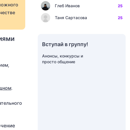
сложного
Глеб Иванов
25
честве
Таня Сартасова
25
ниями
Вступай в группу!
Анонсы, конкурсы и
просто общение
ием,
ущном
.
ательного