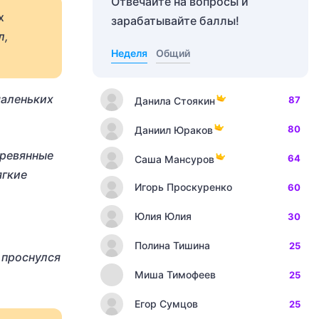
Отвечайте на вопросы и
х
зарабатывайте баллы!
л,
Неделя
Общий
маленьких
87
Данила Стоякин
80
Даниил Юраков
еревянные
64
Саша Мансуров
ягкие
Игорь Проскуренко
60
Юлия Юлия
30
Полина Тишина
25
 проснулся
Миша Тимофеев
25
Егор Сумцов
25