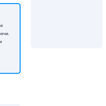
ия
речи.
и