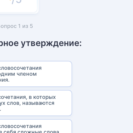
Вопрос
1
из
5
рное утверждение:
ловосочетания
одним членом
ия.
сочетания, в которых
ух слов, называются
.
ловосочетания
в себя сложные слова.