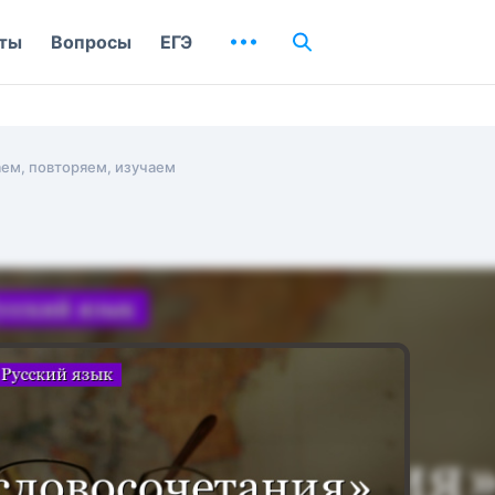
ты
Вопросы
ЕГЭ
ем, повторяем, изучаем
я