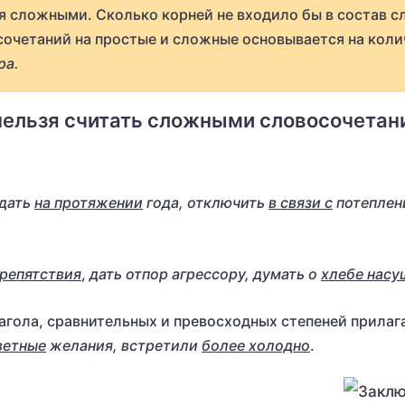
 сложными. Сколько корней не входило бы в состав 
сочетаний на простые и сложные основывается на коли
ра.
в нельзя считать сложными словосочета
дать
на протяжении
года, отключить
в связи с
потеплен
препятствия
,
дать отпор агрессору, думать о
хлебе нас
агола, сравнительных и превосходных степеней прилаг
ветные
желания, встретили
более холодно
.