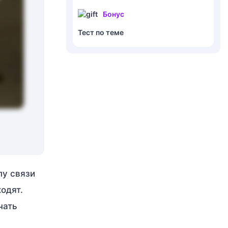
Бонус
Тест по теме
пу связи
одят.
чать