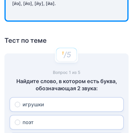
[йэ], [йо], [йу], [йа].
Тест по теме
/5
Вопрос
1
из
5
Найдите слово, в котором есть буква,
обозначающая 2 звука:
игрушки
поэт