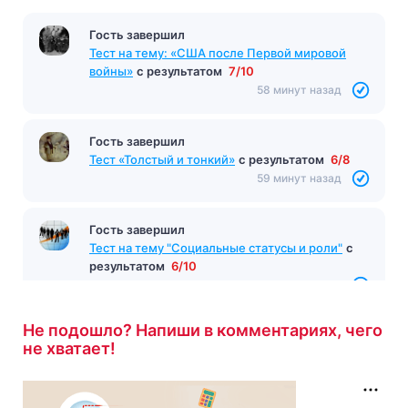
Гость завершил
Тест на тему: «США после Первой мировой
войны»
с результатом
7/10
58 минут назад
Гость завершил
Тест «Толстый и тонкий»
с результатом
6/8
59 минут назад
Гость завершил
Тест на тему "Социальные статусы и роли"
с
результатом
6/10
60 минут назад
Не подошло? Напиши в комментариях, чего
не хватает!