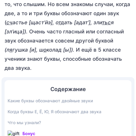
то, что слышим. Но всем знакомы случаи, когда
две, а то и три буквы обозначают один звук
(
сч
астье
[щаст’йэ], о
тд
ать [адат’], зли
тьс
я
[зл’ица]).
Очень часто гласный или согласный
звук обозначается совсем другой буквой
(л
я
гушка [и], ш
о
колад [ы]).
И ещё в 5 классе
ученики знают буквы, способные обозначать
два звука.
Содержание
Какие буквы обозначают двойные звуки
Когда буквы Е, Ё, Ю, Я обозначают два звука
Что мы узнали?
Бонус