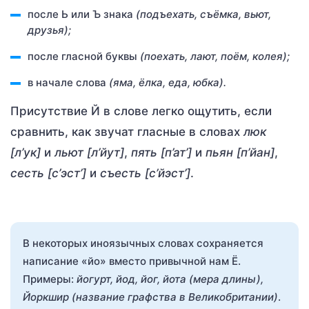
после Ь или Ъ знака
(подъехать, съёмка, вьют,
друзья);
после гласной буквы
(поехать, лают, поём, колея);
в начале слова
(яма, ёлка, еда, юбка).
Присутствие Й в слове легко ощутить, если
сравнить, как звучат гласные в словах
люк
[л’ук]
и
льют [л’йут]
,
пять [п’ат’]
и
пьян [п’йан]
,
сесть [с’эст’]
и
съесть [с’йэст’]
.
В некоторых иноязычных словах сохраняется
написание «йо» вместо привычной нам Ё.
Примеры:
йогурт, йод, йог, йота (мера длины),
Йоркшир (название графства в Великобритании)
.