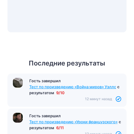
Последние результаты
Гость завершил
Гость завершил
Тест Н и НН в разных частях речи
с
Тест по произведению «Война миров» Уэллс
с
результатом
11/12
результатом
9/10
11 минут назад
12 минут назад
Гость завершил
Тест по произведению «Уроки французского»
с
результатом
6/11