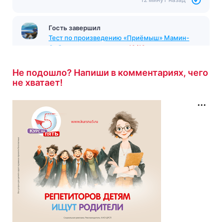
12 минут назад
Гость завершил
Тест по произведению «Приёмыш» Мамин-
Сибиряк
с результатом
10/10
13 минут назад
Не подошло? Напиши в комментариях, чего
не хватает!