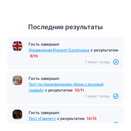
Последние результаты
Гость завершил
Гость завершил
Тест «Отцы и дети»
с результатом
15/15
Упражнения Present Continuous
с результатом
9/10
6 минут назад
7 минут назад
Гость завершил
Тест по произведению «Конь с розовой
гривой»
с результатом
10/11
7 минут назад
Гость завершил
Тест «Гамлет»
с результатом
14/15
8 минут назад