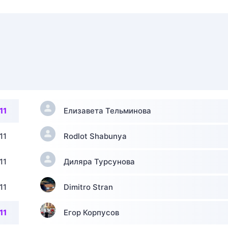
11
Елизавета Тельминова
11
Rodlot Shabunya
11
Диляра Турсунова
11
Dimitro Stran
11
Егор Корпусов