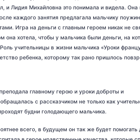
л, и Лидия Михайловна это понимала и видела. Она
осле каждого занятия предлагала мальчику поужина
тами. Игра на деньги с главным героем никак не св
 она хотела, чтобы у мальчика были деньги, на ко
. Роль учительницы в жизни мальчика «Уроки франц
детство ребенка, которому так рано пришлось повзр
преподала главному герою и уроки доброты и
обращалась с рассказчиком не только как учительн
к проходят будни голодающего мальчика.
роятнее всего, в будущем он так же будет помогать
спитала в герое нравственные качества, которые с