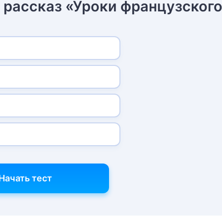
н рассказ «Уроки французског
Начать тест