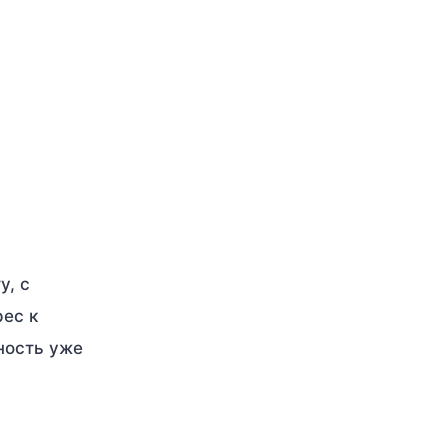
у, с
рес к
ность уже