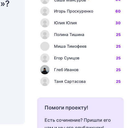
о»?
Игорь Проскуренко
60
Юлия Юлия
30
Полина Тишина
25
Миша Тимофеев
25
Егор Сумцов
25
Глеб Иванов
25
Таня Сартасова
25
Помоги проекту!
Есть сочинение? Пришли его
нам и мы его опубликуем!