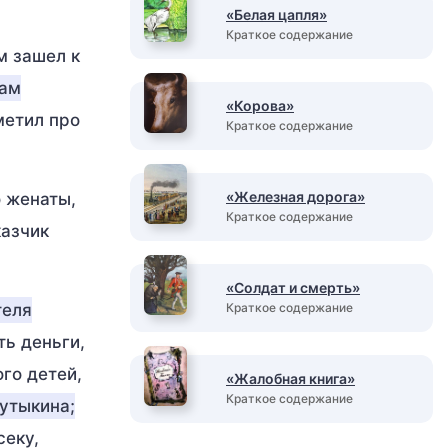
«Белая цапля»
Краткое содержание
м зашел к
ам
«Корова»
метил про
Краткое содержание
«Железная дорога»
о женаты,
Краткое содержание
казчик
«Солдат и смерть»
теля
Краткое содержание
ть деньги,
ого детей,
«Жалобная книга»
Краткое содержание
лутыкина;
секу,