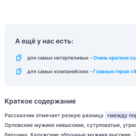
А ещё у нас есть:
для самых нетерпеливых -
Очень краткое с
для самых компанейских -
Главные герои «
Краткое содержание
Рассказчик отмечает резкую разницу
«между по
Орловские мужики невысокие, сутуловатые, угр
барщину. Калужские оброчные мужики высокие,