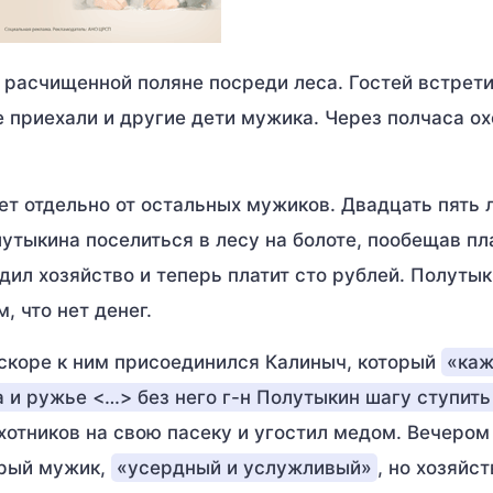
 расчищенной поляне посреди леса. Гостей встрет
 приехали и другие дети мужика. Через полчаса ох
т отдельно от остальных мужиков. Двадцать пять 
лутыкина поселиться в лесу на болоте, пообещав пл
дил хозяйство и теперь платит сто рублей. Полутык
, что нет денег.
Вскоре к ним присоединился Калиныч, который
«каж
да и ружье <…> без него г-н Полутыкин шагу ступить
хотников на свою пасеку и угостил медом. Вечером
брый мужик,
«усердный и услужливый»
, но хозяйст