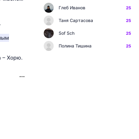
Глеб Иванов
25
Таня Сартасова
25
.
Sof Sch
25
ным
Полина Тишина
25
 – Хорю.