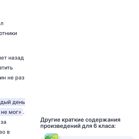
ил
отники
лет назад
атить
ин не раз
дый день
 не мог»
.
Другие краткие содержания
 за
произведений для 6 класа:
во в