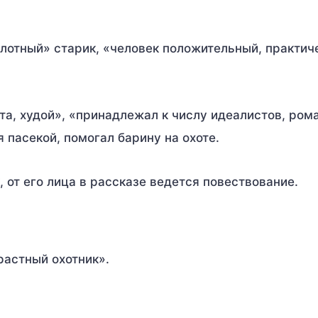
плотный» старик, «человек положительный, практич
ста, худой», «принадлежал к числу идеалистов, ром
пасекой, помогал барину на охоте.
, от его лица в рассказе ведется повествование.
растный охотник».