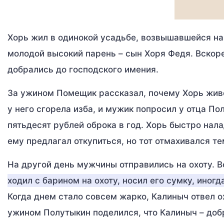
Хорь жил в одинокой усадьбе, возвышавшейся на
молодой высокий парень – сын Хоря Федя. Вскоре
добрались до господского имения.
За ужином Помещик рассказал, почему Хорь живе
у него сгорела изба, и мужик попросил у отца По
пятьдесят рублей оброка в год. Хорь быстро нала
ему предлагал откупиться, но тот отмахивался тем
На другой день мужчины отправились на охоту. 
ходил с барином на охоту, носил его сумку, иног
Когда днем стало совсем жарко, Калиныч отвел о
ужином Полутыкин поделился, что Калиныч – до