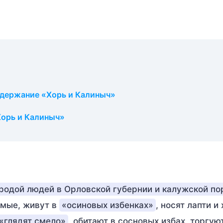
одержание «Хорь и Калиныч»
Хорь и Калиныч»
родой людей в Орловской губернии и калужской по
юмые, живут в
«осиновых избенках»
, носят лапти и
«глядят смело»
, обитают в сосновых избах, торгу