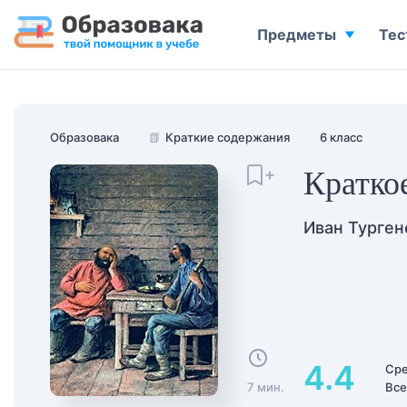
Предметы
Тес
Образовака
📗
Краткие содержания
6 класс
Кратко
Иван Турген
4.4
Сре
7 мин.
Все