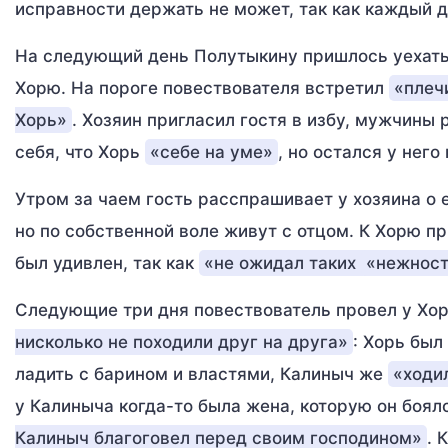
исправности держать не может, так как каждый де
На следующий день Полутыкину пришлось уехать 
Хорю. На пороге повествователя встретил
«плеч
Хорь»
. Хозяин пригласил гостя в избу, мужчины
себя, что Хорь
«себе на уме»
, но остался у него 
Утром за чаем гость расспрашивает у хозяина о е
но по собственной воле живут с отцом. К Хорю п
был удивлен, так как
«не ожидал таких
«нежнос
Следующие три дня повествователь провел у Хор
нисколько не походили друг на друга»
: Хорь был
ладить с барином и властями, Калиныч же
«ходил
у Калиныча когда-то была жена, которую он боялс
Калиныч благоговел перед своим господином»
. 