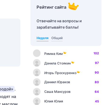
Рейтинг сайта
Отвечайте на вопросы и
зарабатывайте баллы!
Неделя
Общий
102
Римма Ким
97
Данила Стоякин
90
Игорь Проскуренко
Даниил Юраков
80
родой»
.
Саша Мансуров
64
 ходят на
Юлия Юлия
45
ют маслом