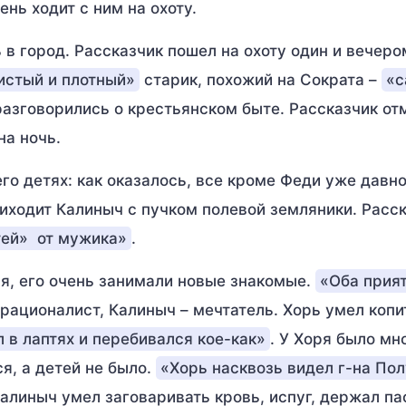
нь ходит с ним на охоту.
в город. Рассказчик пошел на охоту один и вечеро
истый и плотный»
старик, похожий на Сократа –
«с
 разговорились о крестьянском быте. Рассказчик от
на ночь.
го детях: как оказалось, все кроме Феди уже давн
риходит Калиныч с пучком полевой земляники. Расс
тей»
от мужика»
.
я, его очень занимали новые знакомые.
«Оба прия
 рационалист, Калиныч – мечтатель. Хорь умел копи
 в лаптях и перебивался кое-как»
. У Хоря было мн
я, а детей не было.
«Хорь насквозь видел г-на По
Калиныч умел заговаривать кровь, испуг, держал па