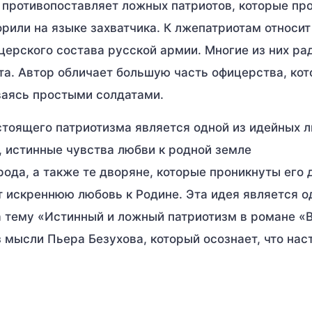
 противопоставляет ложных патриотов, которые п
рили на языке захватчика. К лжепатриотам относит
церского состава русской армии. Многие из них ра
та. Автор обличает большую часть офицерства, кот
ываясь простыми солдатами.
стоящего патриотизма является одной из идейных 
, истинные чувства любви к родной земле
да, а также те дворяне, которые проникнуты его д
т искреннюю любовь к Родине. Эта идея является о
а тему «Истинный и ложный патриотизм в романе «
 мысли Пьера Безухова, который осознает, что на