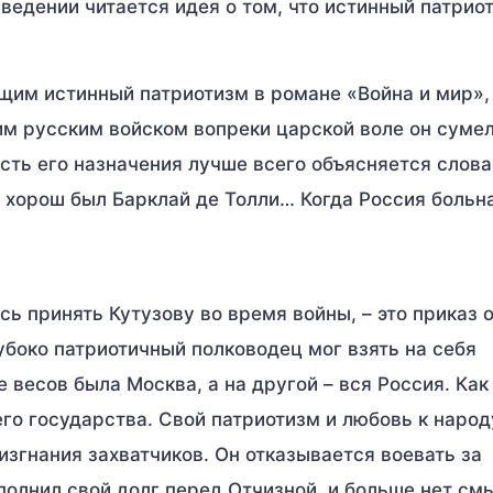
ведении читается идея о том, что истинный патрио
им истинный патриотизм в романе «Война и мир»,
м русским войском вопреки царской воле он суме
сть его назначения лучше всего объясняется слов
 хорош был Барклай де Толли… Когда Россия больна
ь принять Кутузову во время войны, – это приказ 
убоко патриотичный полководец мог взять на себя
 весов была Москва, а на другой – вся Россия. Ка
его государства. Свой патриотизм и любовь к народ
згнания захватчиков. Он отказывается воевать за
полнил свой долг перед Отчизной, и больше нет см