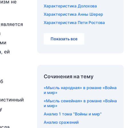
тизм не
Характеристика Долохова
Характеристика Анны Шерер
Характеристика Пети Ростова
 является
л
Показать все
ами
, ей
Сочинения на тему
об
«Мысль народная» в романе «Война
и мир»
к истинный
«Мысль семейная» в романе «Война
и мир»
у
Анализ 1 тома "Войны и мир"
Анализ сражений
ысла