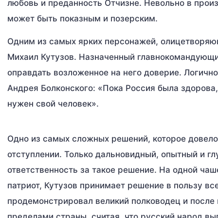
любовь и преданность Отчизне. Невольно в произ
может быть показным и позерским.
Одним из самых ярких персонажей, олицетворяющ
Михаил Кутузов. Назначенный главнокомандующи
оправдать возложенное на него доверие. Логично
Андрея Болконского: «Пока Россия была здорова,
нужен свой человек».
Одно из самых сложных решений, которое довелос
отступлении. Только дальновидный, опытный и гл
ответственность за такое решение. На одной чаше
патриот, Кутузов принимает решение в пользу вс
продемонстрировал великий полководец и после и
пределами страны, считая, что русский народ вы