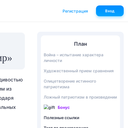
Регистрация
Вход
План
ир»
Война – испытание характера
личности
Художественный прием сравнения
вдивостью
Олицетворение истинного
патриотизма
им из
Ложный патриотизм в произведении
годаря
альных
Бонус
Полезные ссылки
Тест по произведению