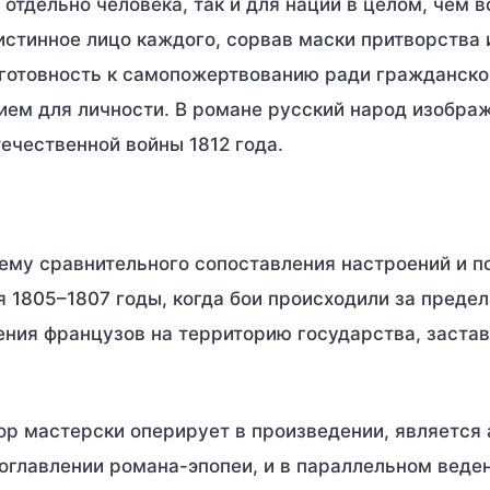
 отдельно человека, так и для нации в целом, чем в
истинное лицо каждого, сорвав маски притворства 
 готовность к самопожертвованию ради гражданско
ием для личности. В романе русский народ изобра
ечественной войны 1812 года.
иему сравнительного сопоставления настроений и п
ая 1805–1807 годы, когда бои происходили за преде
ения французов на территорию государства, заста
 мастерски оперирует в произведении, является 
 оглавлении романа-эпопеи, и в параллельном веде