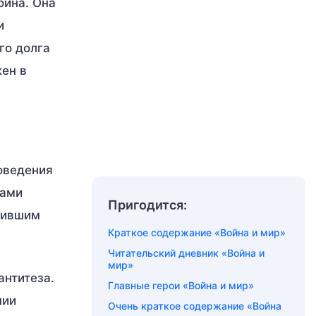
ойна. Она
и
го долга
жен в
оведения
лами
Пригодится:
вившим
Краткое содержание «Война и мир»
Читательский дневник «Война и
мир»
антитеза.
Главные герои «Война и мир»
нии
Очень краткое содержание «Война