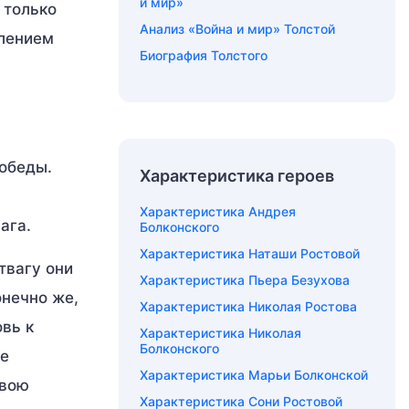
и мир»
 только
Анализ «Война и мир» Толстой
влением
Биография Толстого
победы.
Характеристика героев
Характеристика Андрея
ага.
Болконского
Характеристика Наташи Ростовой
твагу они
Характеристика Пьера Безухова
нечно же,
Характеристика Николая Ростова
вь к
Характеристика Николая
Болконского
не
Характеристика Марьи Болконской
свою
Характеристика Сони Ростовой