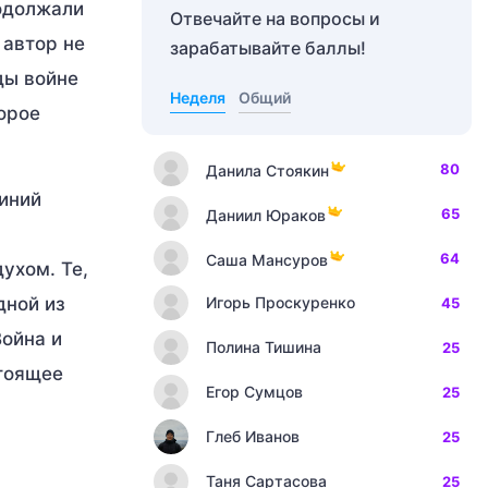
родолжали
Отвечайте на вопросы и
 автор не
зарабатывайте баллы!
ды войне
Неделя
Общий
орое
80
Данила Стоякин
линий
65
Даниил Юраков
64
Саша Мансуров
ухом. Те,
дной из
Игорь Проскуренко
45
Война и
Полина Тишина
25
стоящее
Егор Сумцов
25
Глеб Иванов
25
Таня Сартасова
25