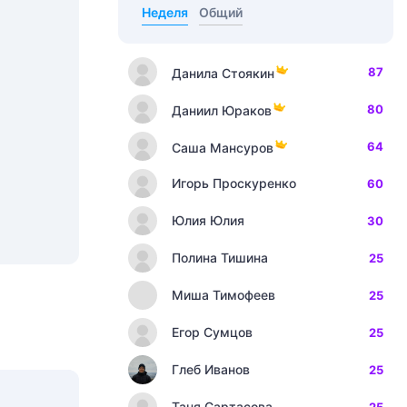
Неделя
Общий
87
Данила Стоякин
80
Даниил Юраков
64
Саша Мансуров
Игорь Проскуренко
60
Юлия Юлия
30
Полина Тишина
25
Миша Тимофеев
25
Егор Сумцов
25
Глеб Иванов
25
Таня Сартасова