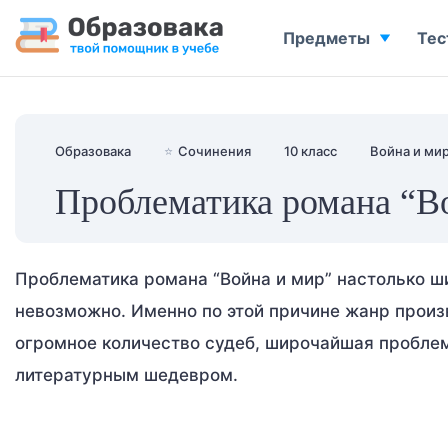
Предметы
Тес
Образовака
⭐
Сочинения
10 класс
Война и ми
Проблематика романа “В
Проблематика романа “Война и мир” настолько ши
невозможно. Именно по этой причине жанр произ
огромное количество судеб, широчайшая проблемат
литературным шедевром.