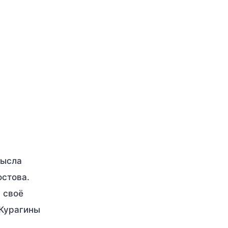
мысла
стова.
 своё
 Курагины