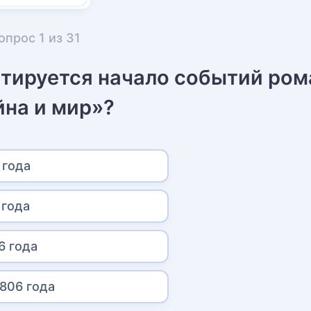
опрос
1
из
31
атируется начало событий ром
йна и мир»?
 года
 года
6 года
1806 года