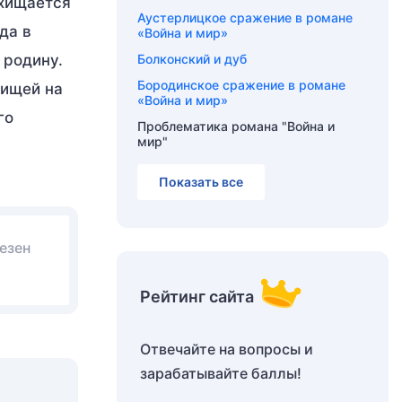
схищается
Аустерлицкое сражение в романе
да в
«Война и мир»
 родину.
Болконский и дуб
Бородинское сражение в романе
рищей на
«Война и мир»
го
Проблематика романа "Война и
мир"
Показать все
езен
Рейтинг сайта
Отвечайте на вопросы и
зарабатывайте баллы!