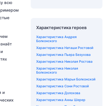
ку всю
 примером
остые
Характеристика героев
 чем
Характеристика Андрея
Болконского
ознаёт
Характеристика Наташи Ростовой
 и
Характеристика Пьера Безухова
етях
Характеристика Николая Ростова
Характеристика Николая
Болконского
Характеристика Марьи Болконской
Характеристика Сони Ростовой
я и
Характеристика Долохова
еческих
Характеристика Анны Шерер