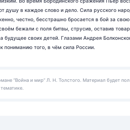
близким. Во время Бородинского сражения Пьер во
ют душу в каждое слово и дело. Сила русского наро
енно, честно, бесстрашно бросается в бой за свою
своём бежали с поля битвы, струсив, оставив това
за будущее своих детей. Глазами Андрея Болконско
к пониманию того, в чём сила России.
ане “Война и мир” Л. Н. Толстого. Материал будет пол
 тематике.