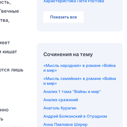
Характеристика Пети Ростова
сть,
 “вечные
Показать все
тва,
меет
и кишат
Сочинения на тему
«Мысль народная» в романе «Война
ются лишь
и мир»
«Мысль семейная» в романе «Война
и мир»
Анализ 1 тома "Войны и мир"
Анализ сражений
Анатоль Курагин
енно
Андрей Болконский в Отрадном
ть
Анна Павловна Шерер