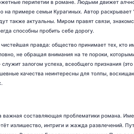
южетные перипетии в романе. Людьми движет алчно
ано на примере семьи Курагиных. Автор раскрывает
удут также актуальны. Миром правят связи, знакомс
сегда способны пробить себе дорогу.
к чистейшая правда: общество принимает тех, кто и
овно, не обращая внимания на те пороки, которым
– служит залогом успеха, всеобщего признания (это
ушевные качества неинтересны для толпы, восхища
.
на важная составляющая проблематики романа. Им
етёт излишество, интриги и жажда развлечений. Пу