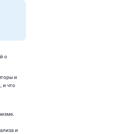
й о
пторы и
 и что
низме.
ализа и