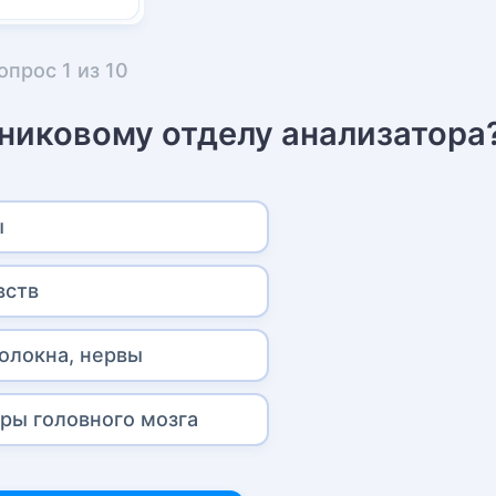
опрос
1
из
10
дниковому отделу анализатора
ы
вств
олокна, нервы
оры головного мозга