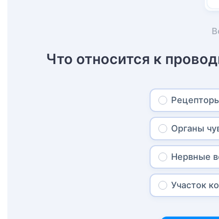
В
Что относится к прово
Рецептор
Органы чу
Нервные в
Участок к