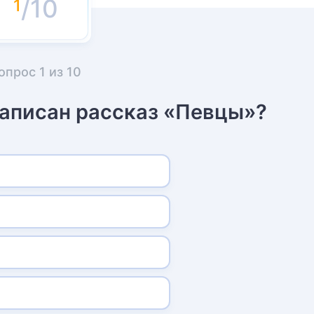
/10
опрос
1
из
10
написан рассказ «Певцы»?