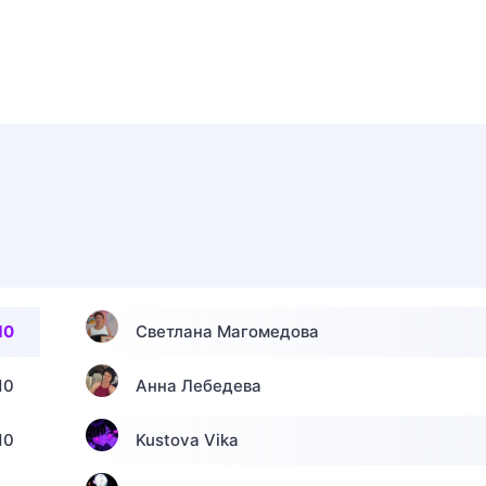
10
Светлана Магомедова
10
Анна Лебедева
10
Kustova Vika