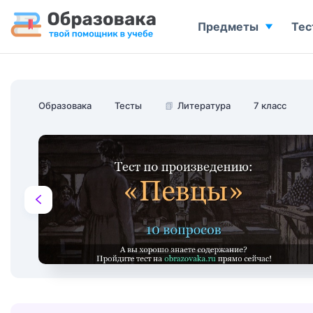
Предметы
Тес
Образовака
Тесты
📗
Литература
7 класс