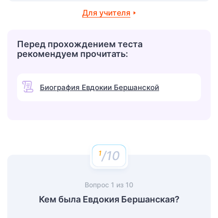
Для учителя
Перед прохождением теста
рекомендуем прочитать:
Биография Евдокии Бершанской
/10
Вопрос
1
из
10
Кем была Евдокия Бершанская?