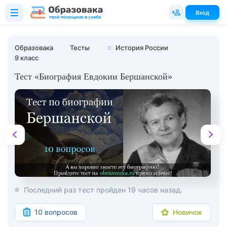
Вход
Образовака
Тесты
🏺
История России
9 класс
Тест «Биография Евдокии Бершанской»
Последний раз тест пройден 19 часов назад.
10 вопросов
Новичок