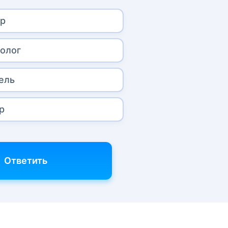
ор
олог
ель
р
Ответить