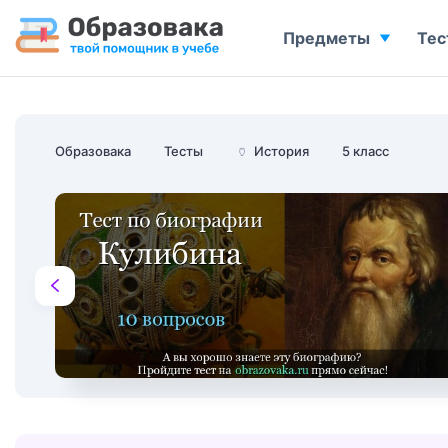
Предметы
Тес
Образовака
Тесты
🏺
История
5 класс