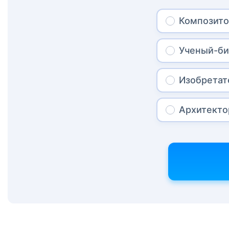
Композит
Ученый-би
Изобретат
Архитекто