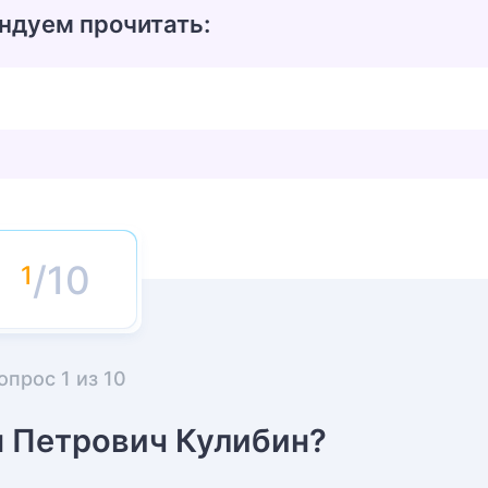
ндуем прочитать:
/10
опрос
1
из
10
н Петрович Кулибин?