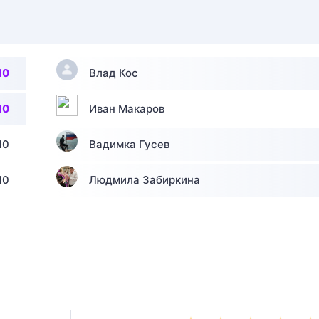
10
Влад Кос
10
Иван Макаров
10
Вадимка Гусев
10
Людмила Забиркина