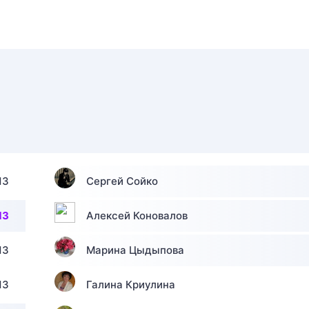
13
Сергей Сойко
13
Алексей Коновалов
13
Марина Цыдыпова
13
Галина Криулина