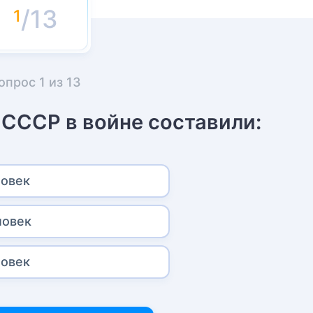
/13
опрос
1
из
13
 СССР в войне составили:
ловек
ловек
ловек