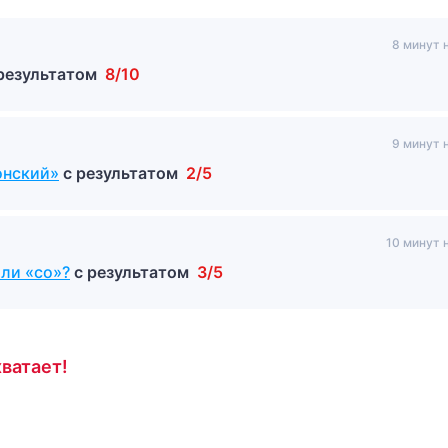
8 минут 
 результатом
8/10
9 минут 
онский»
с результатом
2/5
10 минут 
или «со»?
с результатом
3/5
ватает!