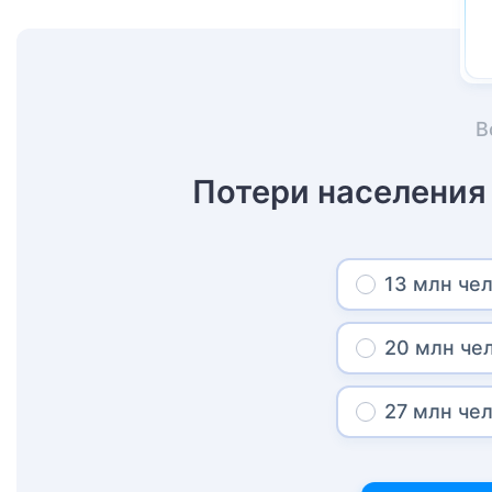
В
Потери населения
13 млн че
20 млн че
27 млн че