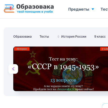
Предметы
Тес
Образовака
Тесты
🏺
История России
9 класс