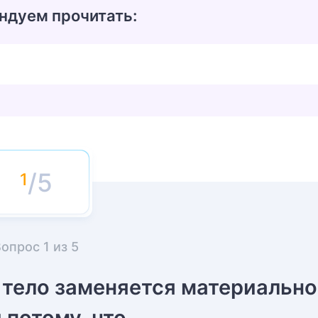
ндуем прочитать:
/5
Вопрос
1
из
5
 тело заменяется материальн
 потому, что…