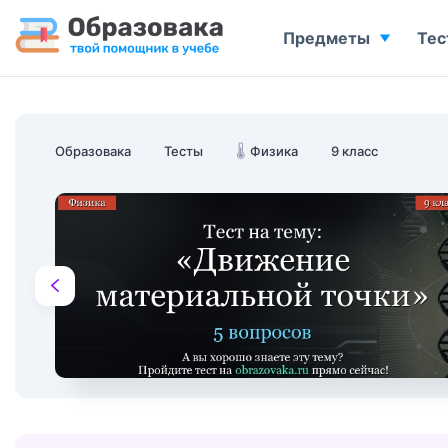
Предметы
Тес
Образовака
Тесты
🌡️
Физика
9 класс