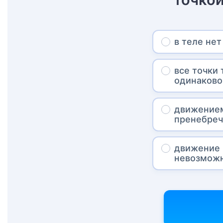
в теле нет
все точки
одинаково
движением
пренебреч
движение 
невозможн