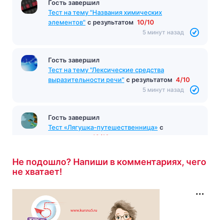
Гость завершил
Тест на тему "Названия химических
элементов"
с результатом
10/10
5 минут назад
Гость завершил
Тест на тему "Лексические средства
выразительности речи"
с результатом
4/10
5 минут назад
Гость завершил
Тест «Лягушка-путешественница»
с
результатом
10/10
5 минут назад
Не подошло? Напиши в комментариях, чего
не хватает!