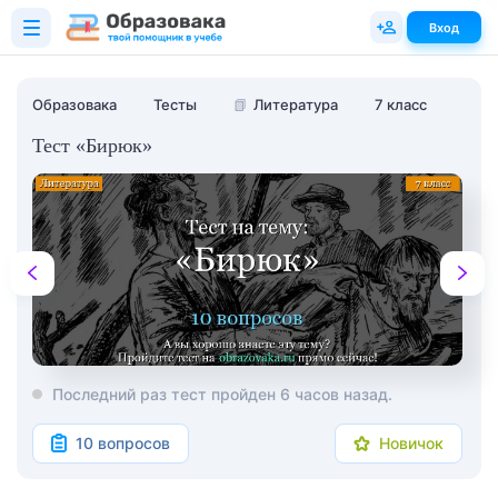
Вход
Образовака
Тесты
📗
Литература
7 класс
Тест «Бирюк»
Последний раз тест пройден 6 часов назад.
10 вопросов
Новичок