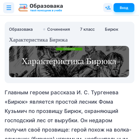
Вход
Образовака
⭐
Сочинения
7 класс
Бирюк
Характеристика Бирюка
Главным героем рассказа И. С. Тургенева
«Бирюк» является простой лесник Фома
Кузьмич по прозвищу Бирюк, охраняющий
господский лес от вырубки. Он недаром
получил своё прозвище: герой похож на волка-
одиночку (бирюка) угрюмым, необщительным