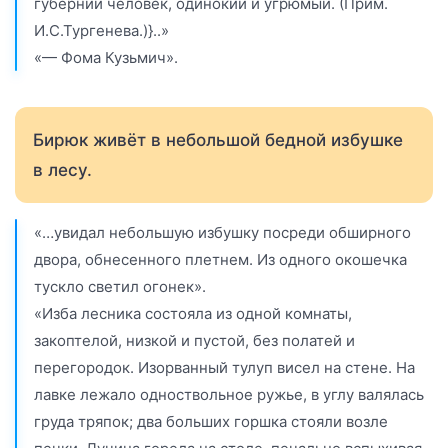
губернии человек, одинокий и угрюмый. (Прим.
И.С.Тургенева.)}..»
«— Фома Кузьмич».
Бирюк живёт в небольшой бедной избушке
в лесу.
«…увидал небольшую избушку посреди обширного
двора, обнесенного плетнем. Из одного окошечка
тускло светил огонек».
«Изба лесника состояла из одной комнаты,
закоптелой, низкой и пустой, без полатей и
перегородок. Изорванный тулуп висел на стене. На
лавке лежало одноствольное ружье, в углу валялась
груда тряпок; два больших горшка стояли возле