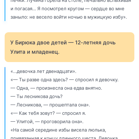
печки. Лучина горела на столе, печально вспыхивая
и погасая… Я посмотрел кругом — сердце во мне
заныло: не весело войти ночью в мужицкую избу».
У Бирюка двое детей — 12-летняя дочь
Улита и младенец.
«…девочка лет двенадцати».
«— Ты разве одна здесь? — спросил я девочку.
— Одна, — произнесла она едва внятно.
— Ты лесникова дочь?
— Лесникова, — прошептала она».
«— Как тебя зовут? — спросил я.
— Улитой, — проговорила она».
«На самой середине избы висела люлька,
привязанная к концу длинного шеста. Девочка