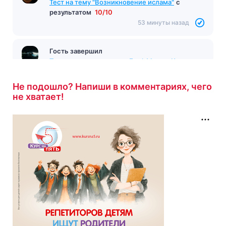
Тест на тему "Возникновение ислама"
с
результатом
10/10
53 минуты назад
Гость завершил
Тест по произведению «Граф Монте-Кристо»
Дюма
с результатом
8/10
54 минуты назад
Не подошло? Напиши в комментариях, чего
не хватает!