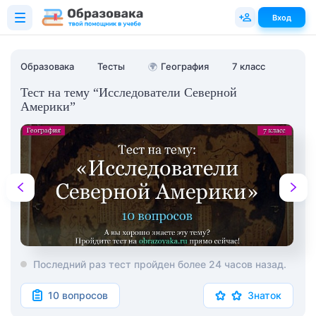
Вход
Образовака
Тесты
🌍
География
7 класс
Тест на тему “Исследователи Северной
Америки”
Последний раз тест пройден более 24 часов назад.
10 вопросов
Знаток