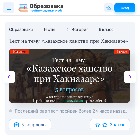
Вход
Образовака
Тесты
🏺
История
6 класс
Тест на тему «Казахское ханство при Хакназаре»
Последний раз тест пройден более 24 часов назад.
5 вопросов
Знаток