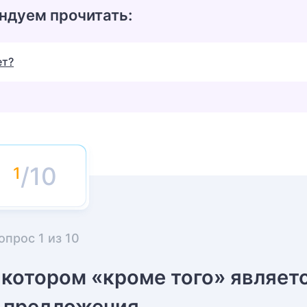
ндуем прочитать:
ет?
/10
опрос
1
из
10
 котором «кроме того» являет
 предложения.