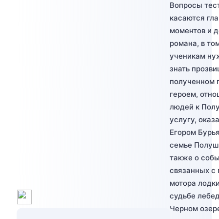
Вопросы тес
касаются гл
моментов и 
романа, в то
ученикам ну
знать прозви
полученном 
героем, отн
людей к Пол
услугу, оказ
Егором Бурь
семье Полуш
также о собы
связанных с 
мотора лодки
судьбе лебед
Черном озер