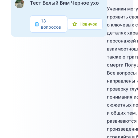
Тест Белый Бим Черное ухо
Ученики мог
проявить сво
13
Новичок
о ключевых 
вопросов
деталях хар
персонажей 
взаимоотнош
также о траг
смерти Полу
Все вопросы
направлены 
проверку гл
понимания и
сюжетных по
и общих тем,
развиваются 
произведени
стреляйте в 