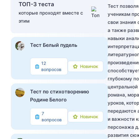
ТОП-3 теста
Тест позволя
которые проходят вместе с
ученикам пр
этим
свои знания 
а также разв
навыки анали
Тест Белый пудель
интерпретац
литературно
произведени
12
Новичок
вопросов
способствуе
глубокому п
центральной
Тест по стихотворению
романа, мор
Родине Белого
уроков, кото
передаются 
7
Новичок
и важности 
вопросов
персонажа д
развития сю