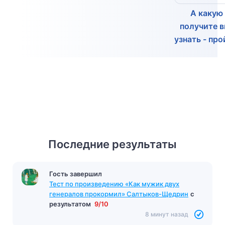
А какую
получите 
узнать - про
Последние результаты
Гость завершил
Тест по произведению «Как мужик двух
генералов прокормил» Салтыков-Щедрин
с
результатом
9/10
8 минут назад