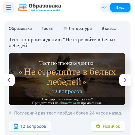
Вход
Образовака
Тесты
📗
Литература
9 класс
Тест по произведению “Не стреляйте в белых
лебедей”
Последний раз тест пройден более 24 часов назад.
12 вопросов
Новичок